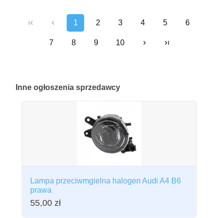
1
2
3
4
5
6
7
8
9
10
Inne
ogłoszenia sprzedawcy
Lampa przeciwmgielna halogen Audi A4 B6
prawa
55,00
zł