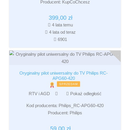
Producent:
KupCoChcesz
399,00
zł
4 lata temu
4 lata od teraz
6901
Oryginalny pilot uniwersalny do TV Philips RC-
APG60-420
SPRZEDAM
RTV i AGD
Pokaż odległość
Kod producenta:
Philips_RC-APG60-420
Producent:
Philips
59,00
zł