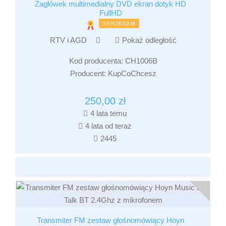
Zagłówek multimedialny DVD ekran dotyk HD
FullHD
SPRZEDAM
RTV i AGD
Pokaż odległość
Kod producenta:
CH1006B
Producent:
KupCoChcesz
250,00
zł
4 lata temu
4 lata od teraz
2445
Transmiter FM zestaw głośnomówiący Hoyn