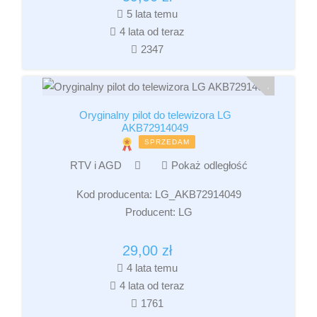
5 lata temu
4 lata od teraz
2347
Oryginalny pilot do telewizora LG
AKB72914049
SPRZEDAM
RTV i AGD
Pokaż odległość
Kod producenta:
LG_AKB72914049
Producent:
LG
29,00
zł
4 lata temu
4 lata od teraz
1761