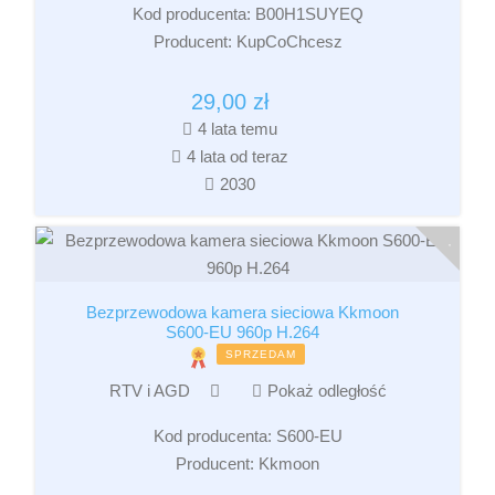
Kod producenta:
B00H1SUYEQ
Producent:
KupCoChcesz
29,00
zł
4 lata temu
4 lata od teraz
2030
Bezprzewodowa kamera sieciowa Kkmoon
S600-EU 960p H.264
SPRZEDAM
RTV i AGD
Pokaż odległość
Kod producenta:
S600-EU
Producent:
Kkmoon