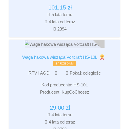
101,15
zł
5 lata temu
4 lata od teraz
2394
Waga hakowa wisząca Voltcraft HS-10L
SPRZEDAM
RTV i AGD
Pokaż odległość
Kod producenta:
HS-10L
Producent:
KupCoChcesz
29,00
zł
4 lata temu
4 lata od teraz