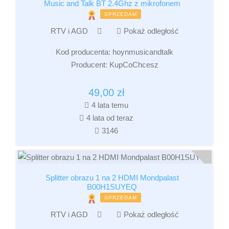
Music and Talk BT 2.4Ghz z mikrofonem
SPRZEDAM
RTV i AGD
Pokaż odległość
Kod producenta:
hoynmusicandtalk
Producent:
KupCoChcesz
49,00
zł
4 lata temu
4 lata od teraz
3146
Splitter obrazu 1 na 2 HDMI Mondpalast
B00H1SUYEQ
SPRZEDAM
RTV i AGD
Pokaż odległość