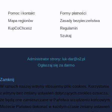
Pomoc i kontakt
Formy płatności
Mapa regionów
Zasady bezpieczeństwa
KupCoChcesz
Regulamin
Szukaj
Administrator strony: luk-dar@o2.pl
Ogłaszaj się za darmo
Zamknij
W ramach naszej witryny stosujemy pliki cookies. Korzystanie
z witryny bez zmiany ustawień dotyczących cookies oznacza,
że będą one zamieszczane w Państwa urządzeniu końcowym.
Możecie Państwo dokonać w każdym czasie zmiany ustawień