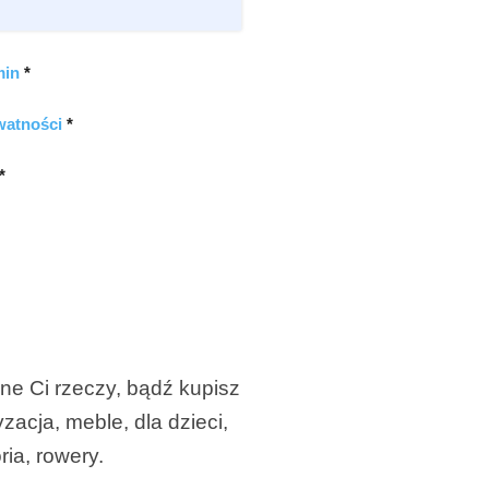
min
*
watności
*
*
ne Ci rzeczy, bądź kupisz
zacja, meble, dla dzieci,
ria, rowery.