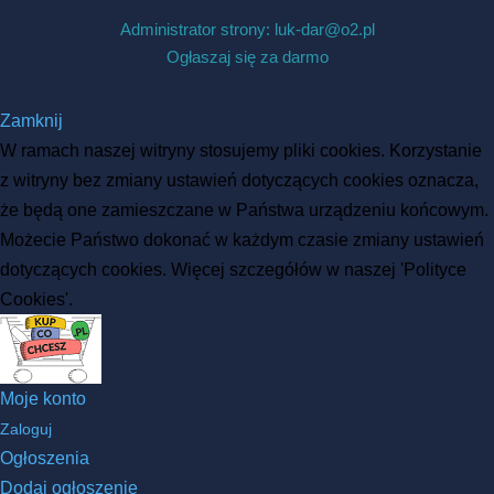
Administrator strony: luk-dar@o2.pl
Ogłaszaj się za darmo
Zamknij
W ramach naszej witryny stosujemy pliki cookies. Korzystanie
z witryny bez zmiany ustawień dotyczących cookies oznacza,
że będą one zamieszczane w Państwa urządzeniu końcowym.
Możecie Państwo dokonać w każdym czasie zmiany ustawień
dotyczących cookies. Więcej szczegółów w naszej 'Polityce
Cookies'.
Moje konto
Zaloguj
Ogłoszenia
Dodaj ogłoszenie