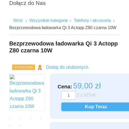
Dołącz do Nas
Wróć
Wszystkie kategorie
Telefony i akcesoria
Bezprzewodowa ładowarka Qi 3 Actopp Z80 czarna 10W
Bezprzewodowa ładowarka Qi 3 Actopp
Z80 czarna 10W
Imię i Nazwisko
Dodaj do ulubionych
SPRZEDAM
59,00
zł
Cena:
Email
Z
2
SZTUK
Kup Teraz
Wiadomość