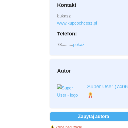
Kontakt
Łukasz
Załącznik
(2MB - doc,pdf,zip)
www.kupcochcesz.pl
Telefon:
73..........
pokaż
Autor
Przeczytałem i akceptuję
regulamin
Super User
(7406
Przeczytałem i akceptuję
Politykę
Prywatności
*
Ochrona danych osobowych *
Zapytaj autora
Wyślij
Zgłos nadużycie