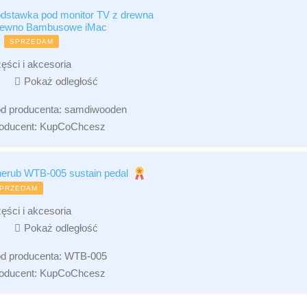
dstawka pod monitor TV z drewna
ewno Bambusowe iMac
SPRZEDAM
ęści i akcesoria
Pokaż odległość
d producenta:
samdiwooden
oducent:
KupCoChcesz
erub WTB-005 sustain pedal
PRZEDAM
ęści i akcesoria
Pokaż odległość
d producenta:
WTB-005
oducent:
KupCoChcesz