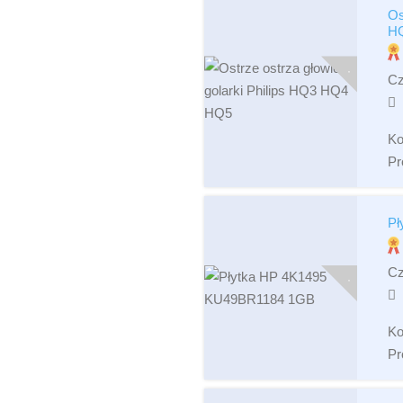
Os
H
Cz
Ko
Pr
Pł
Cz
Ko
Pr