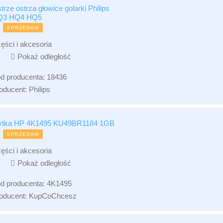
trze ostrza głowice golarki Philips
Q3 HQ4 HQ5
SPRZEDAM
ęści i akcesoria
Pokaż odległość
d producenta:
18436
oducent:
Philips
ytka HP 4K1495 KU49BR1184 1GB
SPRZEDAM
ęści i akcesoria
Pokaż odległość
d producenta:
4K1495
oducent:
KupCoChcesz