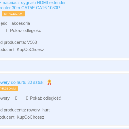
macniacz sygnału HDMI extender
peater 30m CAT5E CAT6 1080P
SPRZEDAM
ęści i akcesoria
Pokaż odległość
d producenta:
V963
oducent:
KupCoChcesz
wery do hurtu 30 sztuk.
PRZEDAM
wery
Pokaż odległość
d producenta:
rowery_hurt
oducent:
KupCoChcesz