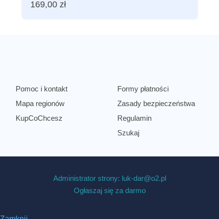
169,00
zł
Pomoc i kontakt
Formy płatności
Mapa regionów
Zasady bezpieczeństwa
KupCoChcesz
Regulamin
Szukaj
Administrator strony: luk-dar@o2.pl
Ogłaszaj się za darmo
Zamknij