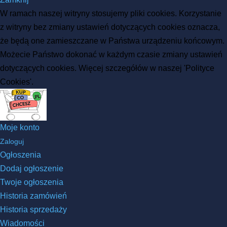
W ramach naszej witryny stosujemy pliki cookies. Korzystanie
z witryny bez zmiany ustawień dotyczących cookies oznacza,
że będą one zamieszczane w Państwa urządzeniu końcowym.
Możecie Państwo dokonać w każdym czasie zmiany ustawień
dotyczących cookies. Więcej szczegółów w naszej 'Polityce
Cookies'.
Moje konto
Zaloguj
Ogłoszenia
Dodaj ogłoszenie
Twoje ogłoszenia
Historia zamówień
Historia sprzedaży
Wiadomości