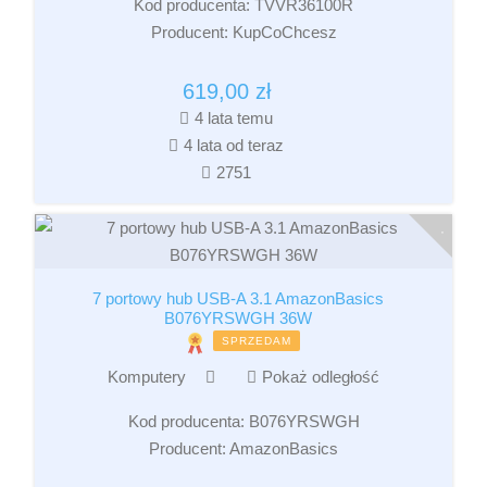
Kod producenta:
TVVR36100R
Producent:
KupCoChcesz
619,00
zł
4 lata temu
4 lata od teraz
2751
7 portowy hub USB-A 3.1 AmazonBasics
B076YRSWGH 36W
SPRZEDAM
Komputery
Pokaż odległość
Kod producenta:
B076YRSWGH
Producent:
AmazonBasics