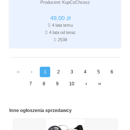
Producent:
KupCoChcesz
49,00
zł
4 lata temu
4 lata od teraz
2538
1
2
3
4
5
6
7
8
9
10
Inne
ogłoszenia sprzedawcy