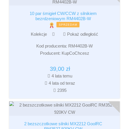
10 par śmigieł CW/CCW z silnikiem
bezrdzeniowym RM4402B-W
SPRZEDAM
Kolekcje
Pokaż odległość
Kod producenta:
RM4402B-W
Producent:
KupCoChcesz
39,00
zł
4 lata temu
4 lata od teraz
2395
2 bezszczotkowe silniki MX2212 GoolRC
RM3527 920KV CW