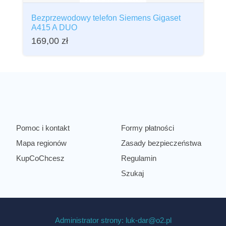
Bezprzewodowy telefon Siemens Gigaset
A415 A DUO
169,00
zł
Pomoc i kontakt
Formy płatności
Mapa regionów
Zasady bezpieczeństwa
KupCoChcesz
Regulamin
Szukaj
Administrator strony: luk-dar@o2.pl