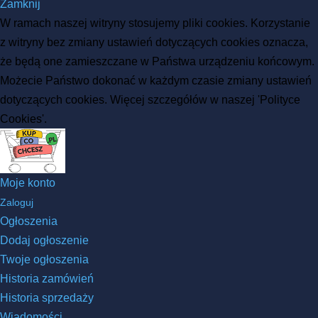
Zamknij
W ramach naszej witryny stosujemy pliki cookies. Korzystanie
z witryny bez zmiany ustawień dotyczących cookies oznacza,
że będą one zamieszczane w Państwa urządzeniu końcowym.
Możecie Państwo dokonać w każdym czasie zmiany ustawień
dotyczących cookies. Więcej szczegółów w naszej 'Polityce
Cookies'.
Moje konto
Zaloguj
Ogłoszenia
Dodaj ogłoszenie
Twoje ogłoszenia
Historia zamówień
Historia sprzedaży
Wiadomości