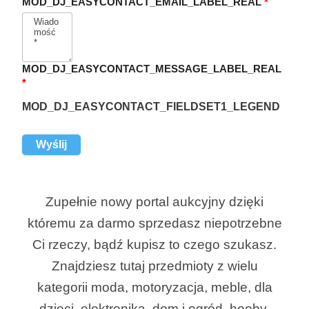
MOD_DJ_EASYCONTACT_EMAIL_LABEL_REAL
*
MOD_DJ_EASYCONTACT_MESSAGE_LABEL_REAL
*
MOD_DJ_EASYCONTACT_FIELDSET1_LEGEND
Zupełnie nowy portal aukcyjny dzięki
któremu za darmo sprzedasz niepotrzebne
Ci rzeczy, bądź kupisz to czego szukasz.
Znajdziesz tutaj przedmioty z wielu
kategorii moda, motoryzacja, meble, dla
dzieci, elektronika, dom i ogród, hooby,