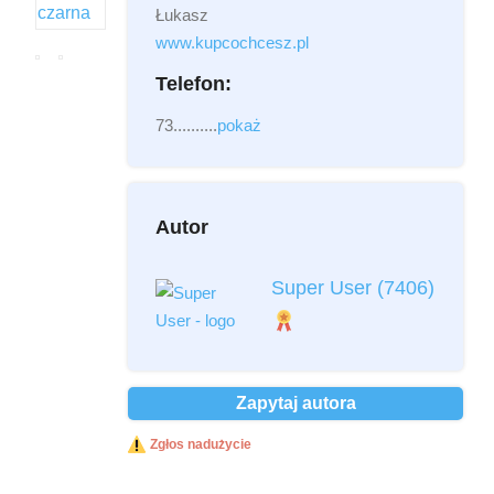
Łukasz
Załącznik
(2MB - doc,pdf,zip)
www.kupcochcesz.pl
Telefon:
73..........
pokaż
Autor
Przeczytałem i akceptuję
regulamin
*
Super User
(7406)
Przeczytałem i akceptuję
Politykę
Prywatności
*
Ochrona danych osobowych *
Zapytaj autora
Wyślij
Zgłos nadużycie