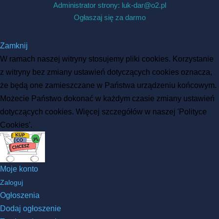
Administrator strony: luk-dar@o2.pl
Ogłaszaj się za darmo
Zamknij
W ramach naszej witryny stosujemy pliki cookies. Korzystanie
z witryny bez zmiany ustawień dotyczących cookies oznacza,
że będą one zamieszczane w Państwa urządzeniu końcowym.
Możecie Państwo dokonać w każdym czasie zmiany ustawień
dotyczących cookies. Więcej szczegółów w naszej 'Polityce
Cookies'.
Moje konto
Zaloguj
Ogłoszenia
Dodaj ogłoszenie