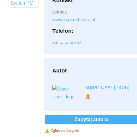
Kontakt
Łukasz
Załącznik
(2MB - doc,pdf,zip)
www.kupcochcesz.pl
Telefon:
73..........
pokaż
Autor
Przeczytałem i akceptuję
regulamin
*
Super User
(7406)
Przeczytałem i akceptuję
Politykę
Prywatności
*
Ochrona danych osobowych *
Zapytaj autora
Wyślij
Zgłos nadużycie