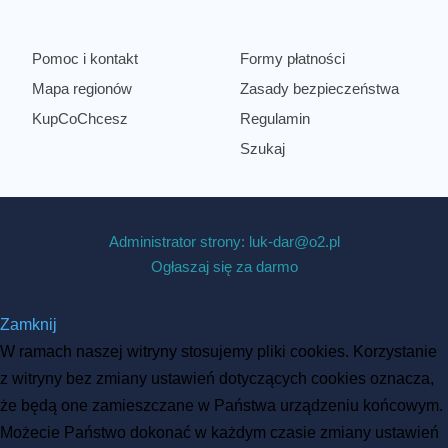
Pomoc i kontakt
Formy płatności
Mapa regionów
Zasady bezpieczeństwa
KupCoChcesz
Regulamin
Szukaj
Administrator strony: luk-dar@o2.pl
Ogłaszaj się za darmo
Zamknij
W ramach naszej witryny stosujemy pliki cookies. Korzystanie
z witryny bez zmiany ustawień dotyczących cookies oznacza,
że będą one zamieszczane w Państwa urządzeniu końcowym.
Możecie Państwo dokonać w każdym czasie zmiany ustawień