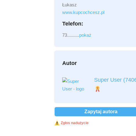
Łukasz
Załącznik
(2MB - doc,pdf,zip)
www.kupcochcesz.pl
Telefon:
73..........
pokaż
Autor
Przeczytałem i akceptuję
regulamin
Super User
(740
Przeczytałem i akceptuję
Politykę
Prywatności
*
Ochrona danych osobowych *
Zapytaj autora
Wyślij
Zgłos nadużycie