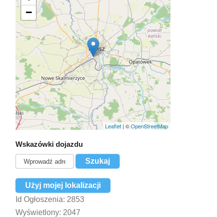
−
Leaflet
| ©
OpenStreetMap
Wskazówki dojazdu
Użyj mojej lokalizacji
Id Ogłoszenia:
2853
Wyświetlony:
2047