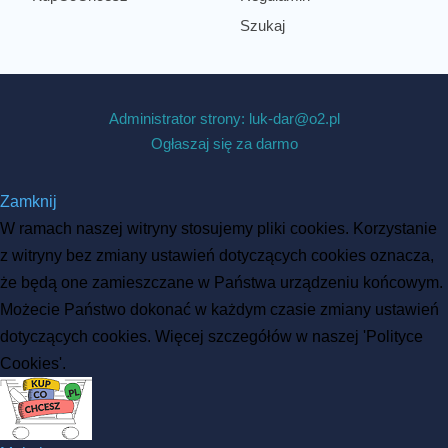
Szukaj
Administrator strony: luk-dar@o2.pl
Ogłaszaj się za darmo
Zamknij
W ramach naszej witryny stosujemy pliki cookies. Korzystanie
z witryny bez zmiany ustawień dotyczących cookies oznacza,
że będą one zamieszczane w Państwa urządzeniu końcowym.
Możecie Państwo dokonać w każdym czasie zmiany ustawień
dotyczących cookies. Więcej szczegółów w naszej 'Polityce
Cookies'.