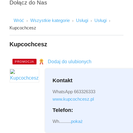
Dołącz do Nas
Imię i Nazwisko
Wróć
Wszystkie kategorie
Usługi
Usługi
Kupcochcesz
Email
Kupcochcesz
Wiadomość
Dodaj do ulubionych
PROMOCJA
Kontakt
WhatsApp 663326333
Załącznik
(2MB - doc,pdf,zip)
www.kupcochcesz.pl
Telefon:
Wh..........
pokaż