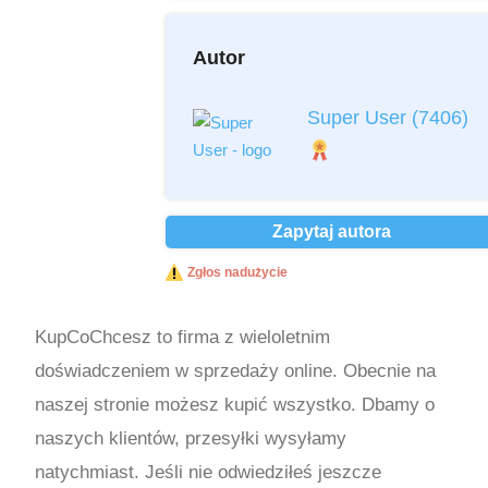
Autor
Przeczytałem i akceptuję
regulamin
*
Super User
(7406)
Przeczytałem i akceptuję
Politykę
Prywatności
*
Ochrona danych osobowych *
Zapytaj autora
Wyślij
Zgłos nadużycie
KupCoChcesz to firma z wieloletnim
doświadczeniem w sprzedaży online. Obecnie na
naszej stronie możesz kupić wszystko. Dbamy o
naszych klientów, przesyłki wysyłamy
natychmiast. Jeśli nie odwiedziłeś jeszcze