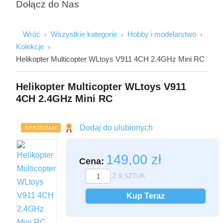
Dołącz do Nas
Wróć
Wszystkie kategorie
Hobby i modelarstwo
Kolekcje
Helikopter Multicopter WLtoys V911 4CH 2.4GHz Mini RC
Helikopter Multicopter WLtoys V911
4CH 2.4GHz Mini RC
Imię i Nazwisko
Dodaj do ulubionych
SPRZEDAM
149,00
zł
Cena:
Email
Z
9
SZTUK
Kup Teraz
Wiadomość