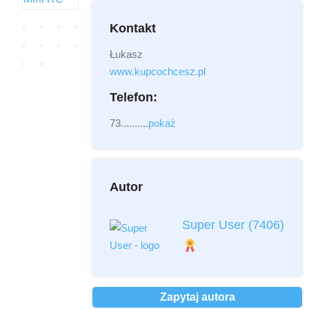
Kontakt
Łukasz
Załącznik
(2MB - doc,pdf,zip)
www.kupcochcesz.pl
Telefon:
73..........
pokaż
Autor
Przeczytałem i akceptuję
regulamin
*
Super User
(7406)
Przeczytałem i akceptuję
Politykę
Prywatności
*
Ochrona danych osobowych *
Zapytaj autora