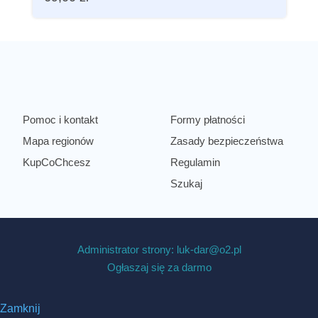
Pomoc i kontakt
Formy płatności
Mapa regionów
Zasady bezpieczeństwa
KupCoChcesz
Regulamin
Szukaj
Administrator strony: luk-dar@o2.pl
Ogłaszaj się za darmo
Zamknij