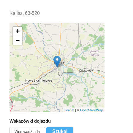
Kalisz, 63-520
+
−
Leaflet
| ©
OpenStreetMap
Wskazówki dojazdu