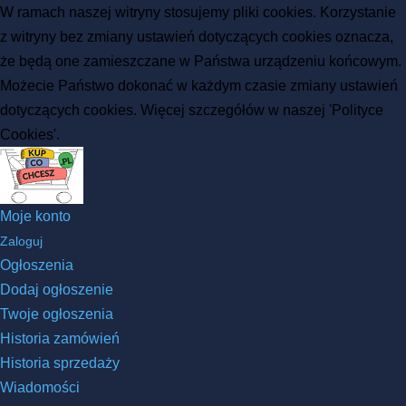
W ramach naszej witryny stosujemy pliki cookies. Korzystanie
z witryny bez zmiany ustawień dotyczących cookies oznacza,
że będą one zamieszczane w Państwa urządzeniu końcowym.
Możecie Państwo dokonać w każdym czasie zmiany ustawień
dotyczących cookies. Więcej szczegółów w naszej 'Polityce
Cookies'.
Moje konto
Zaloguj
Ogłoszenia
Dodaj ogłoszenie
Twoje ogłoszenia
Historia zamówień
Historia sprzedaży
Wiadomości