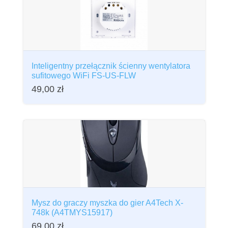
Inteligentny przełącznik ścienny wentylatora
sufitowego WiFi FS-US-FLW
49,00
zł
Mysz do graczy myszka do gier A4Tech X-
748k (A4TMYS15917)
69,00
zł