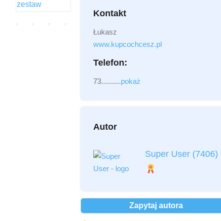
Kontakt
Łukasz
Załącznik
(2MB - doc,pdf,zip)
www.kupcochcesz.pl
Telefon:
73..........
pokaż
Autor
Przeczytałem i akceptuję
regulamin
*
Super User
(7406)
Przeczytałem i akceptuję
Politykę
Prywatności
*
Ochrona danych osobowych *
Zapytaj autora
Wyślij