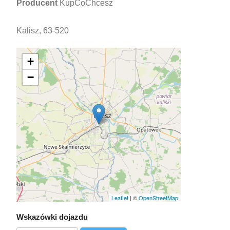
Producent
KupCoChcesz
Kalisz, 63-520
+
−
Leaflet
| ©
OpenStreetMap
Wskazówki dojazdu