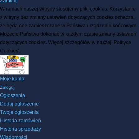
Zamknij
W ramach naszej witryny stosujemy pliki cookies. Korzystanie
z witryny bez zmiany ustawień dotyczących cookies oznacza,
że będą one zamieszczane w Państwa urządzeniu końcowym.
Możecie Państwo dokonać w każdym czasie zmiany ustawień
dotyczących cookies. Więcej szczegółów w naszej 'Polityce
Cookies'.
Moje konto
Zaloguj
Ogłoszenia
Dodaj ogłoszenie
Twoje ogłoszenia
Historia zamówień
Historia sprzedaży
Wiadomości