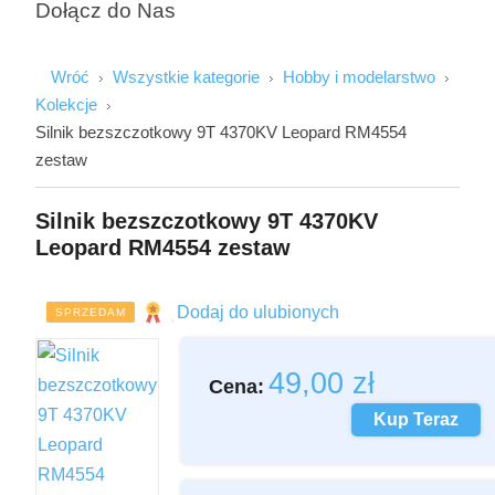
Dołącz do Nas
Wróć
Wszystkie kategorie
Hobby i modelarstwo
Kolekcje
Silnik bezszczotkowy 9T 4370KV Leopard RM4554
zestaw
Silnik bezszczotkowy 9T 4370KV
Leopard RM4554 zestaw
Imię i Nazwisko
Dodaj do ulubionych
SPRZEDAM
Email
49,00
zł
Cena:
Kup Teraz
Wiadomość