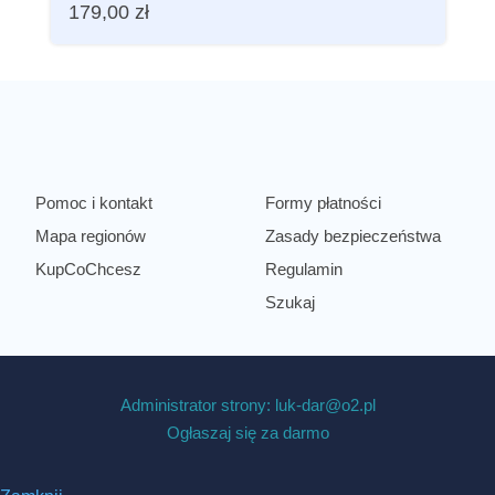
179,00
zł
Pomoc i kontakt
Formy płatności
Mapa regionów
Zasady bezpieczeństwa
KupCoChcesz
Regulamin
Szukaj
Administrator strony: luk-dar@o2.pl
Ogłaszaj się za darmo