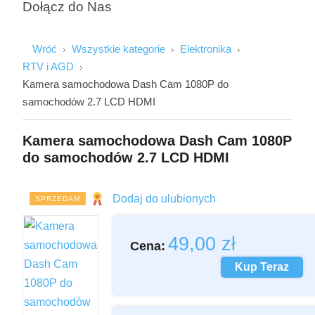
Dołącz do Nas
Wróć
Wszystkie kategorie
Elektronika
RTV i AGD
Kamera samochodowa Dash Cam 1080P do
samochodów 2.7 LCD HDMI
Kamera samochodowa Dash Cam 1080P
Imię i Nazwisko
do samochodów 2.7 LCD HDMI
Dodaj do ulubionych
SPRZEDAM
Email
49,00
zł
Cena:
Wiadomość
Kup Teraz