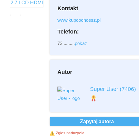
Kontakt
Załącznik
(2MB - doc,pdf,zip)
www.kupcochcesz.pl
Telefon:
73..........
pokaż
Autor
Przeczytałem i akceptuję
regulamin
*
Super User
(7406)
Przeczytałem i akceptuję
Politykę
Prywatności
*
Ochrona danych osobowych *
Zapytaj autora
Wyślij
Zgłos nadużycie