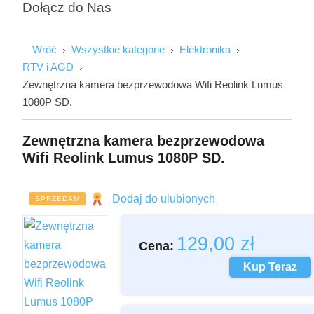
Dołącz do Nas
Wróć
Wszystkie kategorie
Elektronika
RTV i AGD
Zewnętrzna kamera bezprzewodowa Wifi Reolink Lumus
1080P SD.
Zewnętrzna kamera bezprzewodowa
Imię i Nazwisko
Wifi Reolink Lumus 1080P SD.
Dodaj do ulubionych
SPRZEDAM
Email
129,00
zł
Cena:
Wiadomość
Kup Teraz