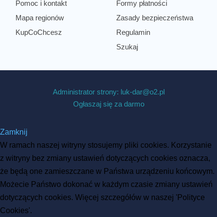
Pomoc i kontakt
Formy płatności
Mapa regionów
Zasady bezpieczeństwa
KupCoChcesz
Regulamin
Szukaj
Administrator strony: luk-dar@o2.pl
Ogłaszaj się za darmo
Zamknij
W ramach naszej witryny stosujemy pliki cookies. Korzystanie
z witryny bez zmiany ustawień dotyczących cookies oznacza,
że będą one zamieszczane w Państwa urządzeniu końcowym.
Możecie Państwo dokonać w każdym czasie zmiany ustawień
dotyczących cookies. Więcej szczegółów w naszej 'Polityce
Cookies'.