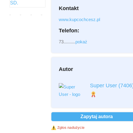
Kontakt
Załącznik
(2MB - doc,pdf,zip)
www.kupcochcesz.pl
Telefon:
73..........
pokaż
Autor
Przeczytałem i akceptuję
regulamin
*
Super User
(7406
Przeczytałem i akceptuję
Politykę
Prywatności
*
Ochrona danych osobowych *
Zapytaj autora
Wyślij
Zgłos nadużycie