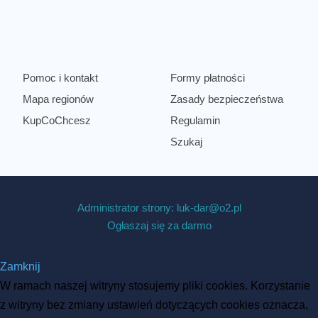
Pomoc i kontakt
Formy płatności
Mapa regionów
Zasady bezpieczeństwa
KupCoChcesz
Regulamin
Szukaj
Administrator strony: luk-dar@o2.pl
Ogłaszaj się za darmo
Zamknij
W ramach naszej witryny stosujemy pliki cookies. Korzystanie
z witryny bez zmiany ustawień dotyczących cookies oznacza,