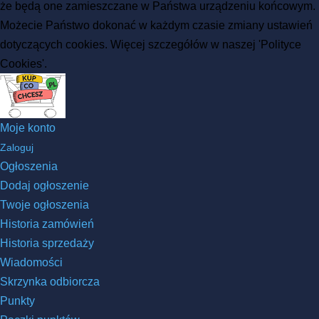
że będą one zamieszczane w Państwa urządzeniu końcowym.
Możecie Państwo dokonać w każdym czasie zmiany ustawień
dotyczących cookies. Więcej szczegółów w naszej 'Polityce
Cookies'.
Moje konto
Zaloguj
Ogłoszenia
Dodaj ogłoszenie
Twoje ogłoszenia
Historia zamówień
Historia sprzedaży
Wiadomości
Skrzynka odbiorcza
Punkty