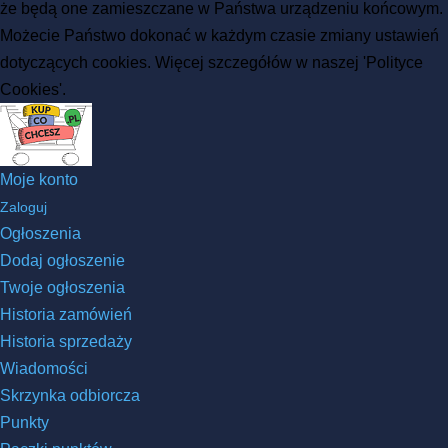
że będą one zamieszczane w Państwa urządzeniu końcowym.
Możecie Państwo dokonać w każdym czasie zmiany ustawień
dotyczących cookies. Więcej szczegółów w naszej 'Polityce
Cookies'.
Moje konto
Zaloguj
Ogłoszenia
Dodaj ogłoszenie
Twoje ogłoszenia
Historia zamówień
Historia sprzedaży
Wiadomości
Skrzynka odbiorcza
Punkty