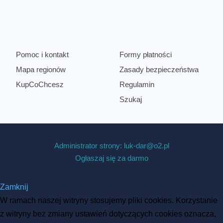
Pomoc i kontakt
Formy płatności
Mapa regionów
Zasady bezpieczeństwa
KupCoChcesz
Regulamin
Szukaj
Administrator strony: luk-dar@o2.pl
Ogłaszaj się za darmo
Zamknij
W ramach naszej witryny stosujemy pliki cookies. Korzystanie
z witryny bez zmiany ustawień dotyczących cookies oznacza,