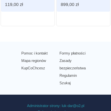
119,00
zł
899,00
zł
Pomoc i kontakt
Formy płatności
Mapa regionów
Zasady
KupCoChcesz
bezpieczeństwa
Regulamin
Szukaj
Administrator strony: luk-dar@o2.pl