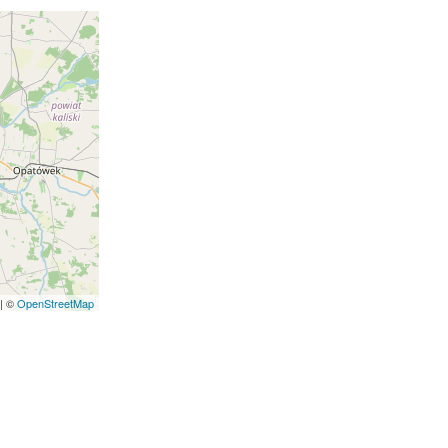
| ©
OpenStreetMap