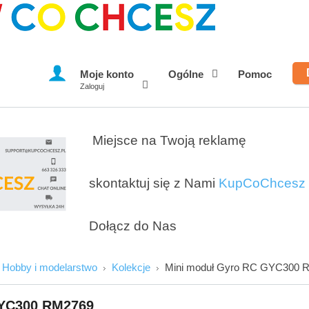
Moje konto
Ogólne
Pomoc
Zaloguj
Miejsce na Twoją reklamę
skontaktuj się z Nami
KupCoChcesz
Dołącz do Nas
Hobby i modelarstwo
Kolekcje
Mini moduł Gyro RC GYC300 
Imię i Nazwisko
GYC300 RM2769