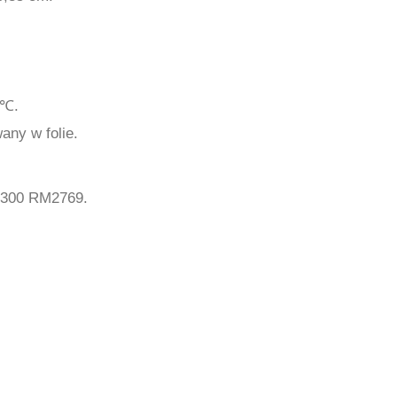
0℃.
ny w folie.
C300 RM2769.