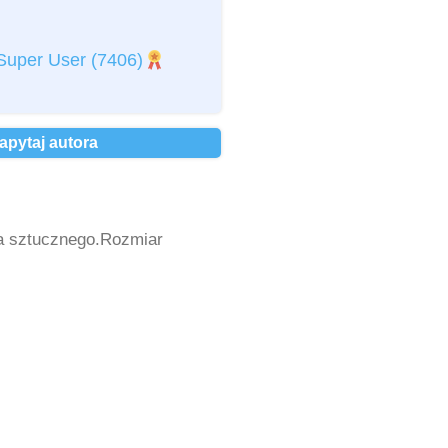
akceptuję
regulamin
*
Super User
(7406)
akceptuję
Politykę Prywatności
*
 osobowych *
apytaj autora
a sztucznego.Rozmiar