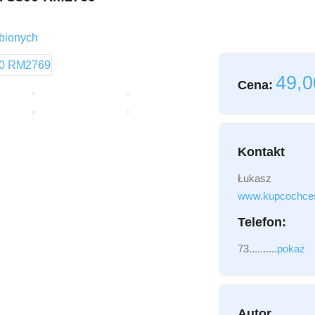
bionych
Email
49,
Cena:
Wiadomość
Kontakt
Łukasz
Załącznik
(2MB - do
www.kupcochces
Telefon:
73..........
pokaż
Autor