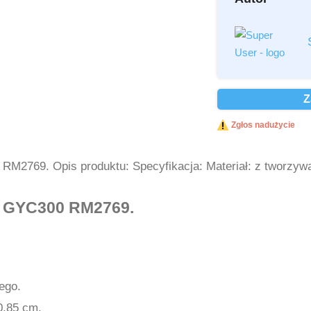
Przeczytałem i 
Przeczytałem i 
Ochrona danych
Z
Wyślij
Zgłos nadużycie
M2769. Opis produktu: Specyfikacja: Materiał: z tworzyw
C GYC300 RM2769.
ego.
0,85 cm.