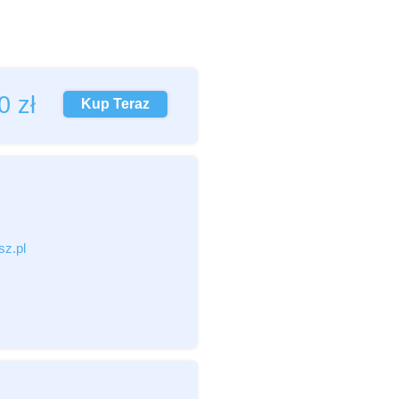
00
zł
Kup Teraz
c,pdf,zip)
z.pl