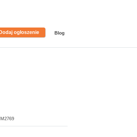
Dodaj ogłoszenie
Blog
RM2769